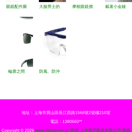
眼鏡配件圖
大臉男士的
摩根眼鏡價
戴著小金鏈
標設計 視
首選 純鈦
格,價格查
眼鏡的美男
覺表達與功
商務眼鏡框
詢,摩根眼
子
能的融合
選購指南
鏡怎么樣
180 240元
的商品 51
比購返利網
摩根眼鏡比
輪廓之間
防風、防沖
價
橫崗眼鏡與
擊與防化護
光的韻律
目鏡 價
格、廠家與
圖片指南
地址：上海市寶山區長江西路1568號2號樓210室
電話：1380660**
Copyright © 2026
www.xibeiqiche.cn
眼鏡
上海雅尼眼鏡有限公司
眼鏡