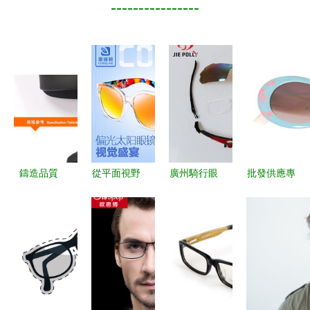
----------------
鑄造品質
從平面視野
廣州騎行眼
批發供應專
精選外貿高
到立體魅力
鏡與組裝騎
柜正品迪士
檔磨紗PU
一副時尚眼
行眼鏡優選
尼兒童太陽
皮拉鏈眼鏡
鏡的效果圖
驢騎戶外用
鏡 防紫外
盒的精湛工
如何驚艷登
品的品質之
線與品牌魅
藝與價格分
場
選
力并重
析